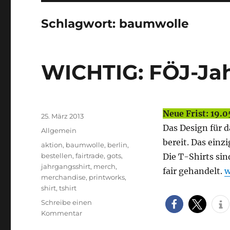
Schlagwort:
baumwolle
WICHTIG: FÖJ-Jah
Autor
Neue Frist: 19.05
Veröffentlicht
25. März 2013
am
Das Design für da
Kategorien
Allgemein
bereit. Das einzi
Schlagwörter
aktion
,
baumwolle
,
berlin
,
bestellen
,
fairtrade
,
gots
,
Die T-Shirts si
jahrgangsshirt
,
merch
,
„
fair gehandelt.
w
merchandise
,
printworks
,
shirt
,
tshirt
Schreibe einen
zu
Kommentar
WICHTIG: