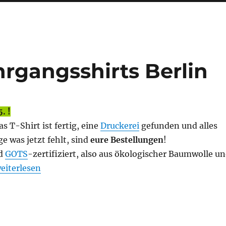
rgangsshirts Berlin
. !
s T-Shirt ist fertig, eine
Druckerei
gefunden und alles
ge was jetzt fehlt, sind
eure Bestellungen
!
nd
GOTS
-zertifiziert, also aus ökologischer Baumwolle u
WICHTIG: FÖJ-Jahrgangsshirts Berlin“
eiterlesen