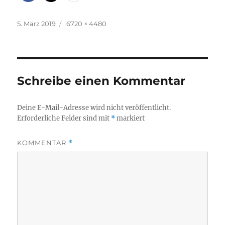
Veröffentlicht
Volle
5. März 2019
6720 × 4480
am
Größe
Schreibe einen Kommentar
Deine E-Mail-Adresse wird nicht veröffentlicht.
Erforderliche Felder sind mit
*
markiert
KOMMENTAR
*