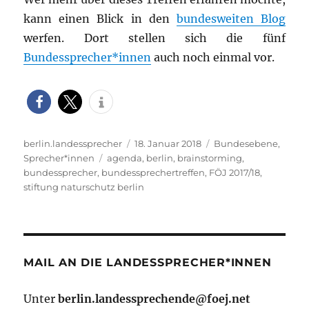
kann einen Blick in den
bundesweiten Blog
werfen. Dort stellen sich die fünf
Bundessprecher*innen
auch noch einmal vor.
Autor
Veröffentlicht
Kategorien
berlin.landessprecher
18. Januar 2018
Bundesebene
,
Schlagwörter
am
Sprecher*innen
agenda
,
berlin
,
brainstorming
,
bundessprecher
,
bundessprechertreffen
,
FÖJ 2017/18
,
stiftung naturschutz berlin
MAIL AN DIE LANDESSPRECHER*INNEN
Unter
berlin.landessprechende@foej.net