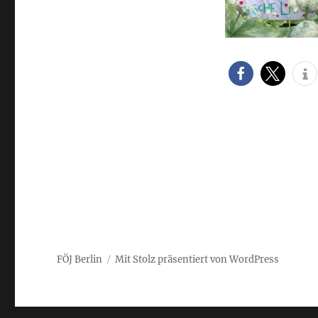
Neue
Ausgabe
der
FÖJ
Zeitung
Pusteblume!
FÖJ Berlin
Mit Stolz präsentiert von WordPress