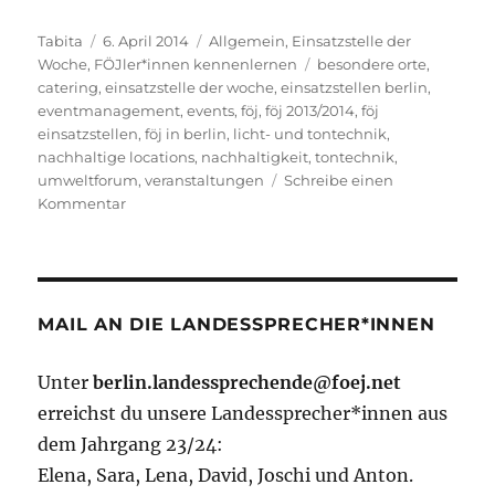
Autor
Veröffentlicht
Kategorien
Tabita
6. April 2014
Allgemein
,
Einsatzstelle der
am
Schlagwörter
Woche
,
FÖJler*innen kennenlernen
besondere orte
,
catering
,
einsatzstelle der woche
,
einsatzstellen berlin
,
eventmanagement
,
events
,
föj
,
föj 2013/2014
,
föj
einsatzstellen
,
föj in berlin
,
licht- und tontechnik
,
nachhaltige locations
,
nachhaltigkeit
,
tontechnik
,
umweltforum
,
veranstaltungen
Schreibe einen
zu
Kommentar
Einsatzstelle:
Das
BESONDERE
ORTE
Umweltforum
MAIL AN DIE LANDESSPRECHER*INNEN
Unter
berlin.landessprechende@foej.net
erreichst du unsere Landessprecher*innen aus
dem Jahrgang 23/24:
Elena, Sara, Lena, David, Joschi und Anton.