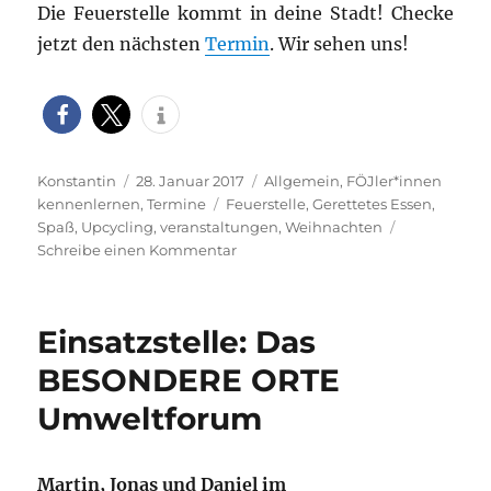
Die Feuerstelle kommt in deine Stadt! Checke
jetzt den nächsten
Termin
. Wir sehen uns!
Autor
Veröffentlicht
Kategorien
Konstantin
28. Januar 2017
Allgemein
,
FÖJler*innen
am
Schlagwörter
kennenlernen
,
Termine
Feuerstelle
,
Gerettetes Essen
,
Spaß
,
Upcycling
,
veranstaltungen
,
Weihnachten
zu
Schreibe einen Kommentar
Die
1.
Feuerstelle
Einsatzstelle: Das
–
ein
BESONDERE ORTE
kleiner
Umweltforum
Flashback
Martin, Jonas und Daniel im