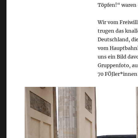
Töpfen!“ waren e
Wir vom Freiwil
trugen das knal
Deutschland, di
vom Hauptbahnh
uns ein Bild dav
Gruppenfoto, auf
70 FÖJler*innen