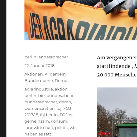
Autor
berlin.landessprecher
Am vergangenen 
Veröffentlicht
22. Januar 2018
stattfindende „
am
Kategorien
Aktionen
,
Allgemein
,
20 000 Menschen
Bundesebene
,
Demo
Schlagwörter
agrarindustrie
,
aktion
,
berlin
,
bio
,
bundesebene
,
bundessprecher
,
demo
,
Demonstration
,
föj
,
FÖJ
2017/18
,
föj berlin
,
FÖJler
,
gemeinsam
,
konsum
,
landwirtschaft
,
politik
,
wir
haben es satt