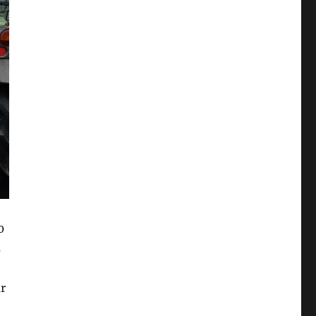
0
s
ar