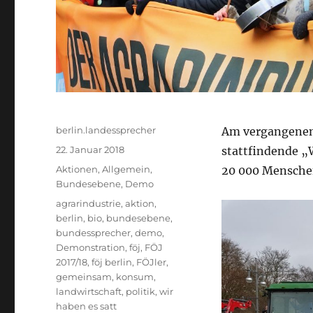
Autor
berlin.landessprecher
Am vergangenen 
Veröffentlicht
22. Januar 2018
stattfindende „
am
Kategorien
Aktionen
,
Allgemein
,
20 000 Menschen
Bundesebene
,
Demo
Schlagwörter
agrarindustrie
,
aktion
,
berlin
,
bio
,
bundesebene
,
bundessprecher
,
demo
,
Demonstration
,
föj
,
FÖJ
2017/18
,
föj berlin
,
FÖJler
,
gemeinsam
,
konsum
,
landwirtschaft
,
politik
,
wir
haben es satt