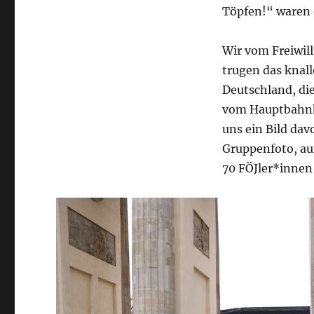
Töpfen!“ waren e
Wir vom Freiwil
trugen das knal
Deutschland, di
vom Hauptbahnh
uns ein Bild dav
Gruppenfoto, auf
70 FÖJler*innen