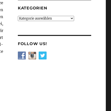
re
KATEGORIEN
en
en
Kategorien
i,
ir
rt
FOLLOW US!
l-
te