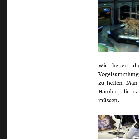
für
Naturkunde
Wir haben die
Vogelsammlung d
zu helfen. Man
Händen, die na
müssen.