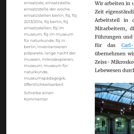
einsatzste
,
einsatzstelle
,
Wir arbeiten in
einsatzstelle der woche
,
Zeit eigenständ
einsatzstellen berlin
,
föj
,
föj
Arbeitsteil in
2013/2014
,
föj berlin
,
föj
einsatzstellen
,
föj im
Mitarbeitern, d
museum
,
föj im museum
Führungen und V
für naturkunde
,
föj in
für das
Carl
berlin
,
inventarisieren
präparate
,
lange nacht der
übernehmen wir
museen
,
mikroskopieren
,
Zeiss- Mikrosko
museum
,
museum für
Lebewesen durch
naturkunde
,
museumspädagogik
,
öffentlichkeitsarbeit
Schreibe einen
zu
Kommentar
Einsatzstelle:
Zu
viert
im
Museum