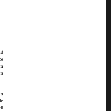
nd
te
en
en
en
ie
ll