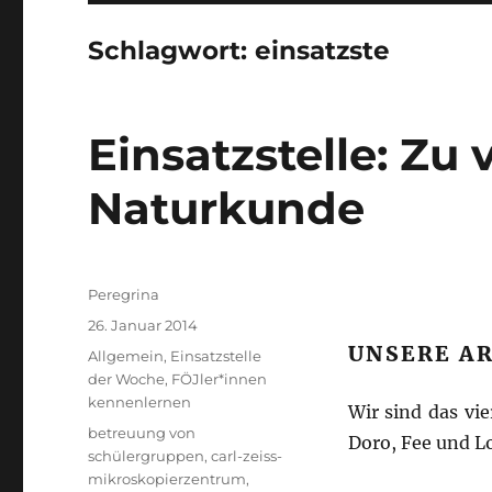
Schlagwort:
einsatzste
Einsatzstelle: Zu
Naturkunde
Autor
Peregrina
Veröffentlicht
26. Januar 2014
am
UNSERE A
Kategorien
Allgemein
,
Einsatzstelle
der Woche
,
FÖJler*innen
kennenlernen
Wir sind das vi
Schlagwörter
betreuung von
Doro, Fee und Lo
schülergruppen
,
carl-zeiss-
mikroskopierzentrum
,