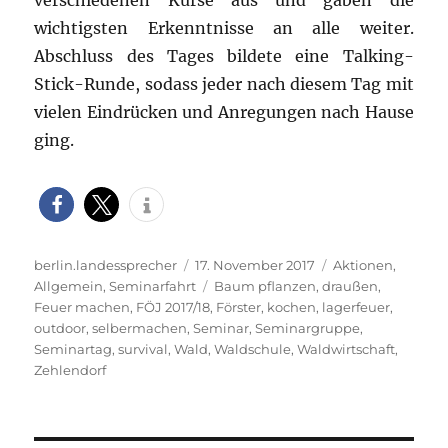
verschiedenen Kurse aus und gaben die
wichtigsten Erkenntnisse an alle weiter.
Abschluss des Tages bildete eine Talking-
Stick-Runde, sodass jeder nach diesem Tag mit
vielen Eindrücken und Anregungen nach Hause
ging.
Autor
Veröffentlicht
Kategorien
berlin.landessprecher
17. November 2017
Aktionen
,
am
Schlagwörter
Allgemein
,
Seminarfahrt
Baum pflanzen
,
draußen
,
Feuer machen
,
FÖJ 2017/18
,
Förster
,
kochen
,
lagerfeuer
,
outdoor
,
selbermachen
,
Seminar
,
Seminargruppe
,
Seminartag
,
survival
,
Wald
,
Waldschule
,
Waldwirtschaft
,
Zehlendorf