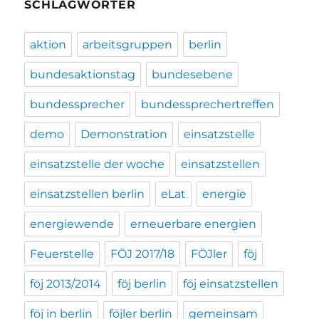
SCHLAGWÖRTER
aktion
arbeitsgruppen
berlin
bundesaktionstag
bundesebene
bundessprecher
bundessprechertreffen
demo
Demonstration
einsatzstelle
einsatzstelle der woche
einsatzstellen
einsatzstellen berlin
eLat
energie
energiewende
erneuerbare energien
Feuerstelle
FÖJ 2017/18
FÖJler
föj
föj 2013/2014
föj berlin
föj einsatzstellen
föj in berlin
föjler berlin
gemeinsam