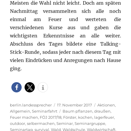
Meisten die Wahl nicht leicht. Doch am späten
Nachmittag versammelten sich alle noch
einmal am Feuer und werteten die
verschiedenen Kurse aus und gaben die
wichtigsten Erkenntnisse an alle weiter.
Abschluss des Tages bildete eine Talking-
Stick-Runde, sodass jeder nach diesem Tag mit
vielen Eindrücken und Anregungen nach Hause
ging.
Autor
Veröffentlicht
Kategorien
berlin.landessprecher
17. November 2017
Aktionen
,
am
Schlagwörter
Allgemein
,
Seminarfahrt
Baum pflanzen
,
draußen
,
Feuer machen
,
FÖJ 2017/18
,
Förster
,
kochen
,
lagerfeuer
,
outdoor
,
selbermachen
,
Seminar
,
Seminargruppe
,
Seminartag
,
survival
,
Wald
,
Waldschule
,
Waldwirtschaft
,