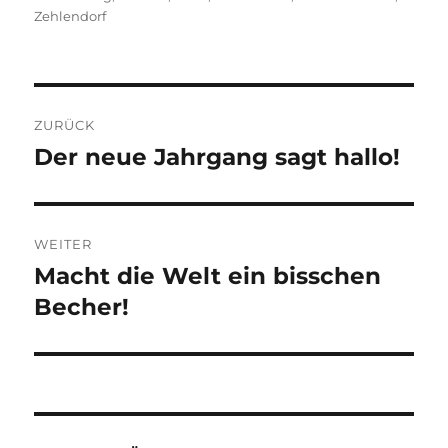
Zehlendorf
Beitragsnavigation
ZURÜCK
Der neue Jahrgang sagt hallo!
Vorheriger
Beitrag:
WEITER
Macht die Welt ein bisschen
Nächster
Beitrag:
Becher!