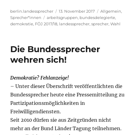
Autor
Veröffentlicht
Kategorien
berlin.landessprecher
13. November 2017
Allgemein
,
Schlagwörter
am
Sprecher*innen
arbeitsgruppen
,
bundesdelegierte
,
demokratie
,
FÖJ 2017/18
,
landessprecher
,
sprecher
,
Wahl
Die Bundessprecher
wehren sich!
Demokratie? Fehlanzeige!
– Unter dieser Überschrift veröffentlichten die
Bundessprecher heute eine Pressemitteilung zu
Partizipationsmöglichkeiten in
Freiwilligendiensten.
Seit 2010 dürfen sie aus Zeitgründen nicht
mehr an der Bund Länder Tagung teilnehmen.