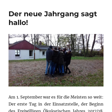
Woche
FÖJ
Der neue Jahrgang sagt
intensiv
hallo!
Am 1. September war es für die Meisten so weit:
Der erste Tag in der Einsatzstelle, der Beginn
des Freiwilligen Ökologischen Jahres 2017/18.