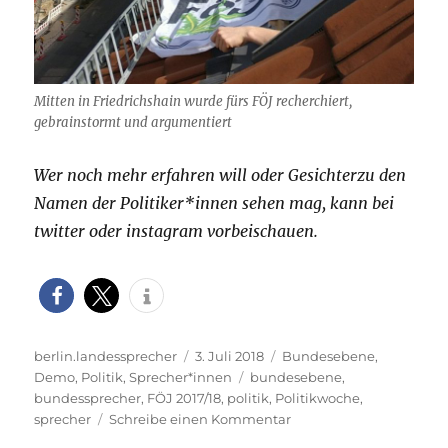
Mitten in Friedrichshain wurde fürs FÖJ recherchiert,
gebrainstormt und argumentiert
Wer noch mehr erfahren will oder Gesichterzu den
Namen der Politiker*innen sehen mag, kann bei
twitter oder instagram vorbeischauen.
Autor
Veröffentlicht
Kategorien
berlin.landessprecher
3. Juli 2018
Bundesebene
,
am
Schlagwörter
Demo
,
Politik
,
Sprecher*innen
bundesebene
,
bundessprecher
,
FÖJ 2017/18
,
politik
,
Politikwoche
,
zu
sprecher
Schreibe einen Kommentar
Eine