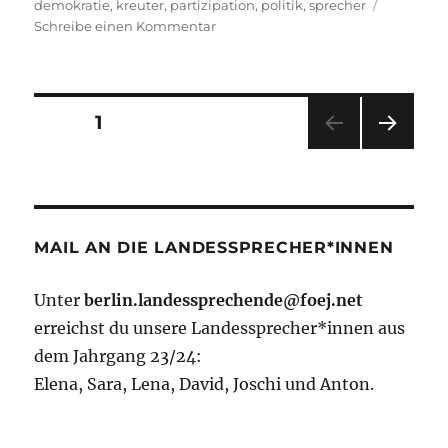
demokratie
,
kreuter
,
partizipation
,
politik
,
sprecher
zu
Schreibe einen Kommentar
Die
Bundessprecher
wehren
sich!
Seitennummerierung
SEITE
1
NÄC
der
HSTE
SEIT
Beiträge
E
MAIL AN DIE LANDESSPRECHER*INNEN
Unter
berlin.landessprechende@foej.net
erreichst du unsere Landessprecher*innen aus
dem Jahrgang 23/24:
Elena, Sara, Lena, David, Joschi und Anton.