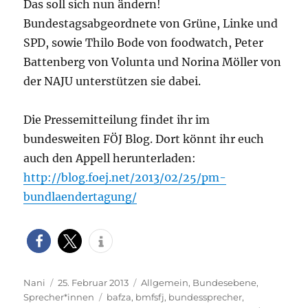
Das soll sich nun ändern!
Bundestagsabgeordnete von Grüne, Linke und
SPD, sowie Thilo Bode von foodwatch, Peter
Battenberg von Volunta und Norina Möller von
der NAJU unterstützen sie dabei.
Die Pressemitteilung findet ihr im
bundesweiten FÖJ Blog. Dort könnt ihr euch
auch den Appell herunterladen:
http://blog.foej.net/2013/02/25/pm-
bundlaendertagung/
Autor
Veröffentlicht
Kategorien
Nani
25. Februar 2013
Allgemein
,
Bundesebene
,
am
Schlagwörter
Sprecher*innen
bafza
,
bmfsfj
,
bundessprecher
,