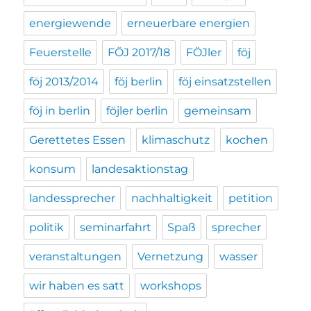
energiewende
erneuerbare energien
Feuerstelle
FÖJ 2017/18
FÖJler
föj
föj 2013/2014
föj berlin
föj einsatzstellen
föj in berlin
föjler berlin
gemeinsam
Gerettetes Essen
klimaschutz
kochen
konsum
landesaktionstag
landessprecher
nachhaltigkeit
petition
politik
seminarfahrt
Spaß
sprecher
veranstaltungen
Vernetzung
wasser
wir haben es satt
workshops