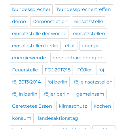
bundessprecher
bundessprechertreffen
demo
Demonstration
einsatzstelle
einsatzstelle der woche
einsatzstellen
einsatzstellen berlin
eLat
energie
energiewende
erneuerbare energien
Feuerstelle
FÖJ 2017/18
FÖJler
föj
föj 2013/2014
föj berlin
föj einsatzstellen
föj in berlin
föjler berlin
gemeinsam
Gerettetes Essen
klimaschutz
kochen
konsum
landesaktionstag