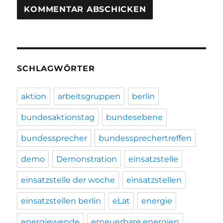
SCHLAGWÖRTER
aktion
arbeitsgruppen
berlin
bundesaktionstag
bundesebene
bundessprecher
bundessprechertreffen
demo
Demonstration
einsatzstelle
einsatzstelle der woche
einsatzstellen
einsatzstellen berlin
eLat
energie
energiewende
erneuerbare energien