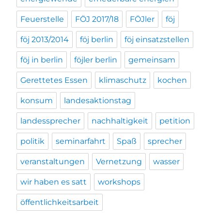
Feuerstelle
FÖJ 2017/18
FÖJler
föj
föj 2013/2014
föj berlin
föj einsatzstellen
föj in berlin
föjler berlin
gemeinsam
Gerettetes Essen
klimaschutz
kochen
konsum
landesaktionstag
landessprecher
nachhaltigkeit
petition
politik
seminarfahrt
Spaß
sprecher
veranstaltungen
Vernetzung
wasser
wir haben es satt
workshops
öffentlichkeitsarbeit