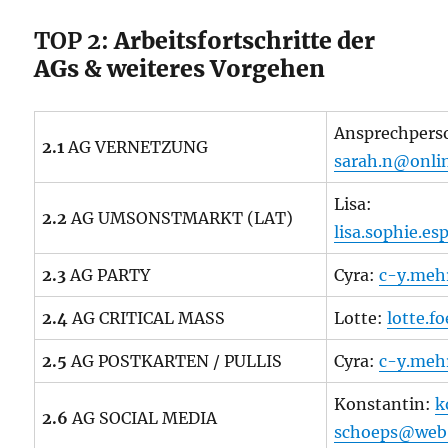
TOP 2:
Arbeitsfortschritte der
AGs & weiteres Vorgehen
Ansprechpers
2.1
AG VERNETZUNG
sarah.n@onli
Lisa:
2.2
AG UMSONSTMARKT (LAT)
lisa.sophie.e
2.3
AG PARTY
Cyra:
c-y.meh
2.4
AG CRITICAL MASS
Lotte:
lotte.
2.5
AG POSTKARTEN / PULLIS
Cyra:
c-y.meh
Konstantin:
k
2.6
AG SOCIAL MEDIA
schoeps@web