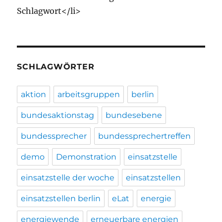
Schlagwort</li>
SCHLAGWÖRTER
aktion
arbeitsgruppen
berlin
bundesaktionstag
bundesebene
bundessprecher
bundessprechertreffen
demo
Demonstration
einsatzstelle
einsatzstelle der woche
einsatzstellen
einsatzstellen berlin
eLat
energie
energiewende
erneuerbare energien