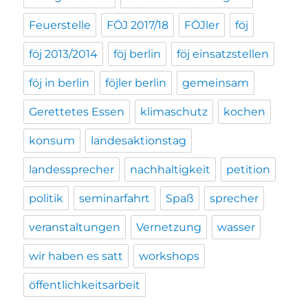
Feuerstelle
FÖJ 2017/18
FÖJler
föj
föj 2013/2014
föj berlin
föj einsatzstellen
föj in berlin
föjler berlin
gemeinsam
Gerettetes Essen
klimaschutz
kochen
konsum
landesaktionstag
landessprecher
nachhaltigkeit
petition
politik
seminarfahrt
Spaß
sprecher
veranstaltungen
Vernetzung
wasser
wir haben es satt
workshops
öffentlichkeitsarbeit