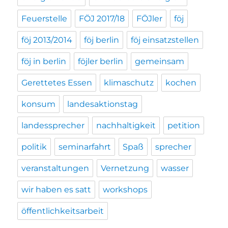
Feuerstelle
FÖJ 2017/18
FÖJler
föj
föj 2013/2014
föj berlin
föj einsatzstellen
föj in berlin
föjler berlin
gemeinsam
Gerettetes Essen
klimaschutz
kochen
konsum
landesaktionstag
landessprecher
nachhaltigkeit
petition
politik
seminarfahrt
Spaß
sprecher
veranstaltungen
Vernetzung
wasser
wir haben es satt
workshops
öffentlichkeitsarbeit