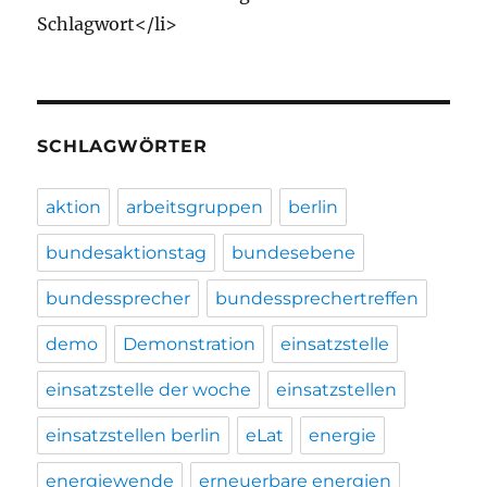
Schlagwort</li>
SCHLAGWÖRTER
aktion
arbeitsgruppen
berlin
bundesaktionstag
bundesebene
bundessprecher
bundessprechertreffen
demo
Demonstration
einsatzstelle
einsatzstelle der woche
einsatzstellen
einsatzstellen berlin
eLat
energie
energiewende
erneuerbare energien