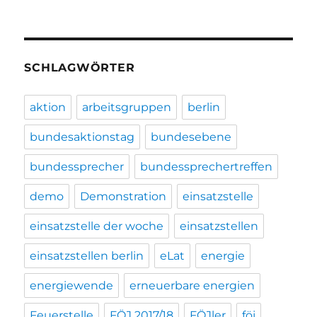
SCHLAGWÖRTER
aktion
arbeitsgruppen
berlin
bundesaktionstag
bundesebene
bundessprecher
bundessprechertreffen
demo
Demonstration
einsatzstelle
einsatzstelle der woche
einsatzstellen
einsatzstellen berlin
eLat
energie
energiewende
erneuerbare energien
Feuerstelle
FÖJ 2017/18
FÖJler
föj