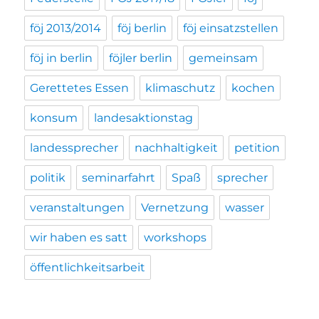
föj 2013/2014
föj berlin
föj einsatzstellen
föj in berlin
föjler berlin
gemeinsam
Gerettetes Essen
klimaschutz
kochen
konsum
landesaktionstag
landessprecher
nachhaltigkeit
petition
politik
seminarfahrt
Spaß
sprecher
veranstaltungen
Vernetzung
wasser
wir haben es satt
workshops
öffentlichkeitsarbeit