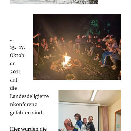
…
15.-17.
Oktob
er
2021
auf
die
Landesdeligierte
nkonferenz
gefahren sind.
Hier wurden die