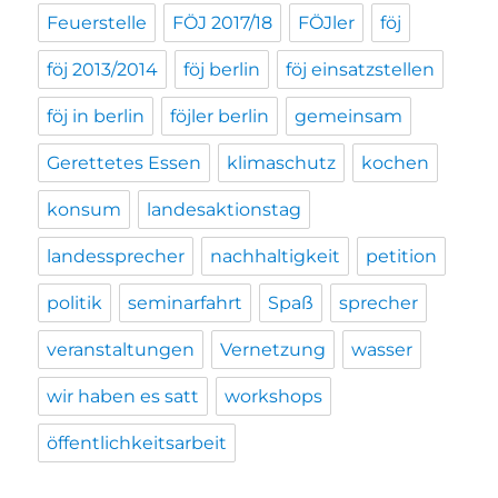
Feuerstelle
FÖJ 2017/18
FÖJler
föj
föj 2013/2014
föj berlin
föj einsatzstellen
föj in berlin
föjler berlin
gemeinsam
Gerettetes Essen
klimaschutz
kochen
konsum
landesaktionstag
landessprecher
nachhaltigkeit
petition
politik
seminarfahrt
Spaß
sprecher
veranstaltungen
Vernetzung
wasser
wir haben es satt
workshops
öffentlichkeitsarbeit