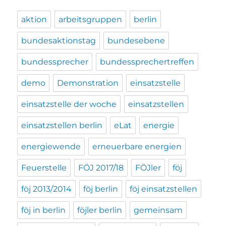
aktion
arbeitsgruppen
berlin
bundesaktionstag
bundesebene
bundessprecher
bundessprechertreffen
demo
Demonstration
einsatzstelle
einsatzstelle der woche
einsatzstellen
einsatzstellen berlin
eLat
energie
energiewende
erneuerbare energien
Feuerstelle
FÖJ 2017/18
FÖJler
föj
föj 2013/2014
föj berlin
föj einsatzstellen
föj in berlin
föjler berlin
gemeinsam