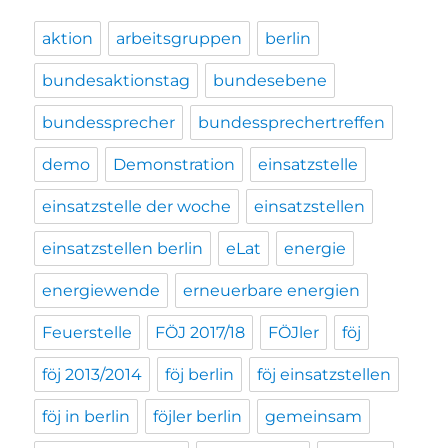
aktion
arbeitsgruppen
berlin
bundesaktionstag
bundesebene
bundessprecher
bundessprechertreffen
demo
Demonstration
einsatzstelle
einsatzstelle der woche
einsatzstellen
einsatzstellen berlin
eLat
energie
energiewende
erneuerbare energien
Feuerstelle
FÖJ 2017/18
FÖJler
föj
föj 2013/2014
föj berlin
föj einsatzstellen
föj in berlin
föjler berlin
gemeinsam