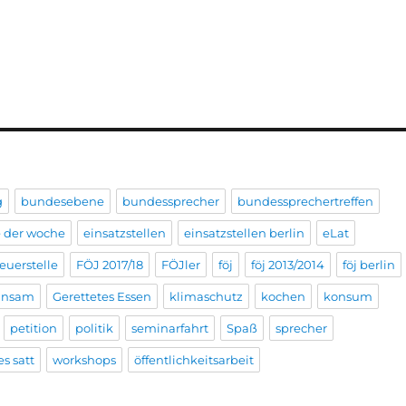
g
bundesebene
bundessprecher
bundessprechertreffen
e der woche
einsatzstellen
einsatzstellen berlin
eLat
euerstelle
FÖJ 2017/18
FÖJler
föj
föj 2013/2014
föj berlin
insam
Gerettetes Essen
klimaschutz
kochen
konsum
petition
politik
seminarfahrt
Spaß
sprecher
s satt
workshops
öffentlichkeitsarbeit