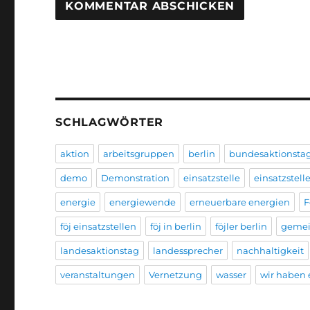
SCHLAGWÖRTER
aktion
arbeitsgruppen
berlin
bundesaktionsta
demo
Demonstration
einsatzstelle
einsatzstell
energie
energiewende
erneuerbare energien
F
föj einsatzstellen
föj in berlin
föjler berlin
geme
landesaktionstag
landessprecher
nachhaltigkeit
veranstaltungen
Vernetzung
wasser
wir haben e