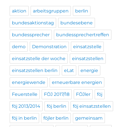
aktion
arbeitsgruppen
berlin
bundesaktionstag
bundesebene
bundessprecher
bundessprechertreffen
demo
Demonstration
einsatzstelle
einsatzstelle der woche
einsatzstellen
einsatzstellen berlin
eLat
energie
energiewende
erneuerbare energien
Feuerstelle
FÖJ 2017/18
FÖJler
föj
föj 2013/2014
föj berlin
föj einsatzstellen
föj in berlin
föjler berlin
gemeinsam