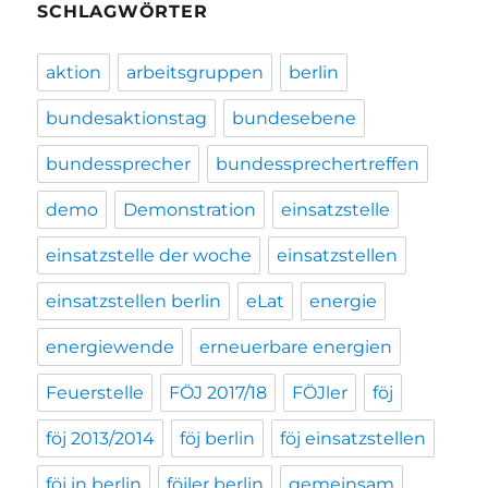
SCHLAGWÖRTER
aktion
arbeitsgruppen
berlin
bundesaktionstag
bundesebene
bundessprecher
bundessprechertreffen
demo
Demonstration
einsatzstelle
einsatzstelle der woche
einsatzstellen
einsatzstellen berlin
eLat
energie
energiewende
erneuerbare energien
Feuerstelle
FÖJ 2017/18
FÖJler
föj
föj 2013/2014
föj berlin
föj einsatzstellen
föj in berlin
föjler berlin
gemeinsam