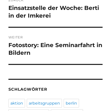
ZURÜCK
Einsatzstelle der Woche: Berti
Vorheriger
Beitrag:
in der Imkerei
WEITER
Fotostory: Eine Seminarfahrt in
Nächster
Beitrag:
Bildern
SCHLAGWÖRTER
aktion
arbeitsgruppen
berlin