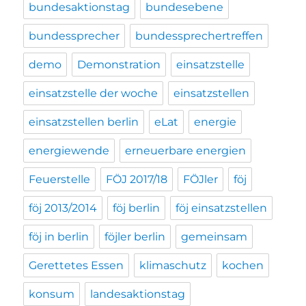
bundesaktionstag
bundesebene
bundessprecher
bundessprechertreffen
demo
Demonstration
einsatzstelle
einsatzstelle der woche
einsatzstellen
einsatzstellen berlin
eLat
energie
energiewende
erneuerbare energien
Feuerstelle
FÖJ 2017/18
FÖJler
föj
föj 2013/2014
föj berlin
föj einsatzstellen
föj in berlin
föjler berlin
gemeinsam
Gerettetes Essen
klimaschutz
kochen
konsum
landesaktionstag