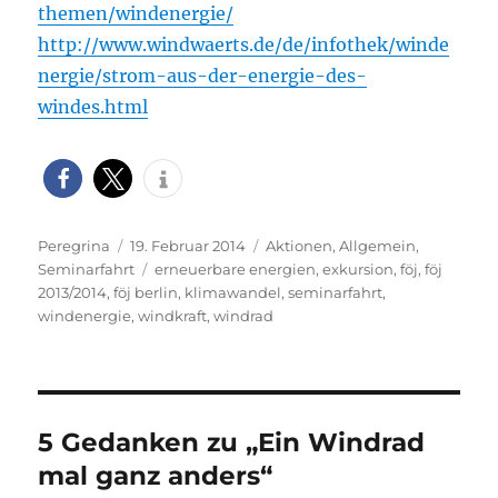
themen/windenergie/
http://www.windwaerts.de/de/infothek/winde
nergie/strom-aus-der-energie-des-
windes.html
Autor
Veröffentlicht
Kategorien
Peregrina
19. Februar 2014
Aktionen
,
Allgemein
,
am
Schlagwörter
Seminarfahrt
erneuerbare energien
,
exkursion
,
föj
,
föj
2013/2014
,
föj berlin
,
klimawandel
,
seminarfahrt
,
windenergie
,
windkraft
,
windrad
5 Gedanken zu „Ein Windrad
mal ganz anders“