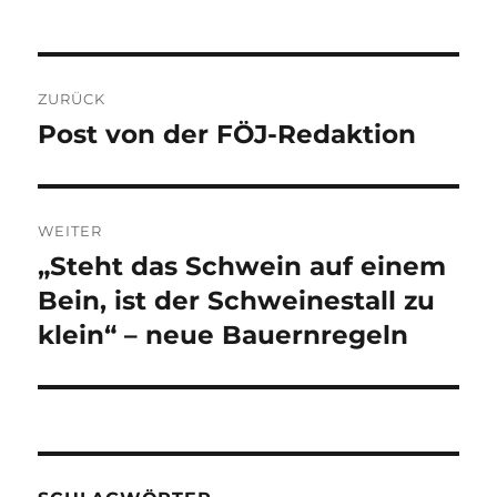
Beitragsnavigation
ZURÜCK
Post von der FÖJ-Redaktion
Vorheriger
Beitrag:
WEITER
„Steht das Schwein auf einem
Nächster
Beitrag:
Bein, ist der Schweinestall zu
klein“ – neue Bauernregeln