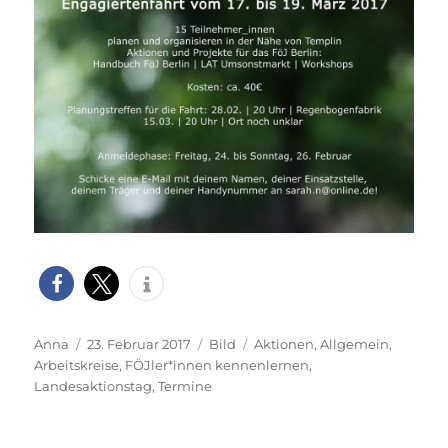
Autor
Veröffentlicht
Format
Kategorien
Anna
23. Februar 2017
Bild
Aktionen
,
Allgemein
,
am
Arbeitskreise
,
FÖJler*innen kennenlernen
,
Landesaktionstag
,
Termine