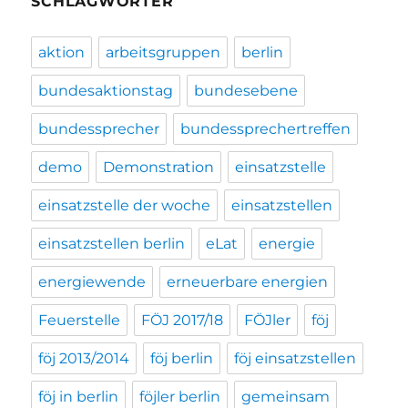
SCHLAGWÖRTER
aktion
arbeitsgruppen
berlin
bundesaktionstag
bundesebene
bundessprecher
bundessprechertreffen
demo
Demonstration
einsatzstelle
einsatzstelle der woche
einsatzstellen
einsatzstellen berlin
eLat
energie
energiewende
erneuerbare energien
Feuerstelle
FÖJ 2017/18
FÖJler
föj
föj 2013/2014
föj berlin
föj einsatzstellen
föj in berlin
föjler berlin
gemeinsam